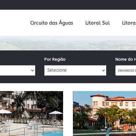
Circuito das Águas
Litoral Sul
Litor
Por Região
Nome do H