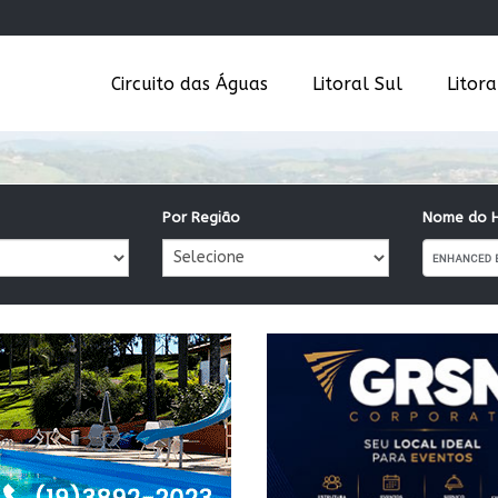
Circuito das Águas
Litoral Sul
Litor
Por Região
Nome do H